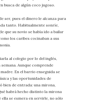
en busca de algún coco jugoso.
de ser, pues el dinero le alcanza para
ada tanto. Habitualmente sonríe,
e que su novio se había ido a bailar
como los caribes cocinaban a sus
monia.
rla al colegio por lo del inglés,
 una semana. Aunque comprende
 madre. En el barrio enseguida se
música y las oportunidades de
ayó bien de entrada: una mirona,
Qué habrá hecho distinto la mirona
ella se esmera en servirle, no sólo