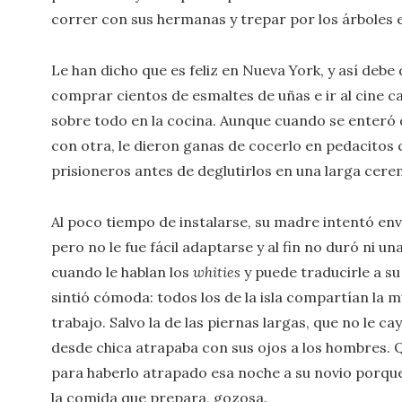
correr con sus hermanas y trepar por los árboles 
Le han dicho que es feliz en Nueva York, y así debe 
comprar cientos de esmaltes de uñas e ir al cine c
sobre todo en la cocina. Aunque cuando se enteró d
con otra, le dieron ganas de cocerlo en pedacitos 
prisioneros antes de deglutirlos en una larga cere
Al poco tiempo de instalarse, su madre intentó envia
pero no le fue fácil adaptarse y al fin no duró ni
cuando le hablan los
whities
y puede traducirle a su
sintió cómoda: todos los de la isla compartían la 
trabajo. Salvo la de las piernas largas, que no le c
desde chica atrapaba con sus ojos a los hombres. 
para haberlo atrapado esa noche a su novio porque 
la comida que prepara, gozosa.