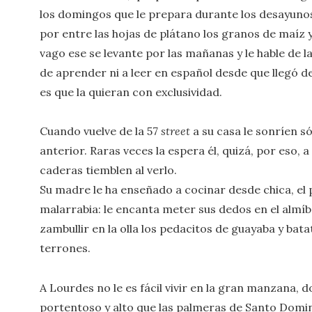
los domingos que le prepara durante los desayunos 
por entre las hojas de plátano los granos de maíz 
vago ese se levante por las mañanas y le hable de la
de aprender ni a leer en español desde que llegó d
es que la quieran con exclusividad.
Cuando vuelve de la 57
street
a su casa le sonríen sól
anterior. Raras veces la espera él, quizá, por eso, a 
caderas tiemblen al verlo.
Su madre le ha enseñado a cocinar desde chica, el p
malarrabia: le encanta meter sus dedos en el almíba
zambullir en la olla los pedacitos de guayaba y bat
terrones.
A Lourdes no le es fácil vivir en la gran manzana, d
portentoso y alto que las palmeras de Santo Doming