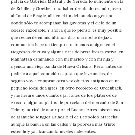
patria de Gabriela Mistral y de Neruda, lo suficiente en la
de Schiller y Goethe, o no haber desafiado cuando joven
al Canal de Beagle, allí, en el fin del mundo argentino,
donde sólo te acompañan las gaviotas y el cielo de un
celeste razonable. Y ahora que lo pienso, es muy posible
que recuerde en mis últimos días una noche de jazz
compartida hace un tiempo con buenos amigos en el
Negresco de Niza y alguna otra de brisa fresca estival en
Manhattan caminando con mi marido y con mi hija y
oyendo una vieja banda de Nueva Orleáns. Pero, antes de
pedirle a aquel conocido capitán que leve anclas, de
seguro voy a comprar otra vez objetos antiguos en un
pequeño local de Sigtes, en otro recoleto de Urdenbach,
y me llevaré unos cuantos jarrones de los plateros de
Areco o algunos platos de porcelana del mercado de San
Telmo; moriré de amor por el Buenos Aires misterioso
de Manucho Mugica Lainez o el de Leopoldo Marechal,
aunque la basura en las calles y la pobreza más triste
estén hoy ya alcanzando niveles indecentes.