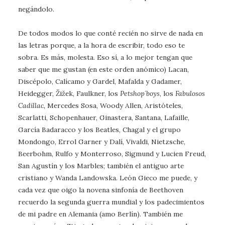
negándolo.
De todos modos lo que conté recién no sirve de nada en
las letras porque, a la hora de escribir, todo eso te
sobra. Es más, molesta. Eso sí, a lo mejor tengan que
saber que me gustan (en este orden anómico) Lacan,
Discépolo, Calícamo y Gardel, Mafalda y Gadamer,
Heidegger, Žižek, Faulkner, los
Petshop´boys
, los
Fabulosos
Cadillac,
Mercedes Sosa, Woody Allen, Aristóteles,
Scarlatti, Schopenhauer, Ginastera, Santana, Lafaille,
García Badaracco y los Beatles, Chagal y el grupo
Mondongo, Errol Garner y Dalí, Vivaldi, Nietzsche,
Beerbohm, Rulfo y Monterroso, Sigmund y Lucien Freud,
San Agustín y los Marbles; también el antiguo arte
cristiano y Wanda Landowska. León Gieco me puede, y
cada vez que oigo la novena sinfonía de Beethoven
recuerdo la segunda guerra mundial y los padecimientos
de mi padre en Alemania (amo Berlín). También me