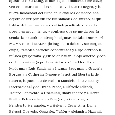
apasiona oír a Sting, el merengue dominicano me eleva;
veo con entusiasmo los sainetes y el teatro negro, y la
nueva modalidad del circo en la cual los domados han
dejado de ser por suerte los animales de antaño; ni qué
hablar del cine, me refiero al independiente o al de la
poesía en movimiento, y confieso que se me da por la
semiótica cuando contemplo algunas instalaciones en el
MOMA o en el MALBA (lo hago con delicia y sin ninguna
culpa); también escucho concentrada y a ojo cerrado la
música gregoriana, y gusto en bailar -a ojo abierto y con
corte- la milonga porteña. Adoro a Tita Merello, a
Madonna y Luis Sandrini, a Ingmar Bergman, a Graciela
Borges y a Catherine Deneuve; la actitud libertaria de
Lutero, la paciencia de Nelson Mandela, de la Amnisty
Internacional y de Green Peace, a Elfriede Jellinek,
Jacinto Benavente, a Unamuno, Shakespeare y a Herta
Müller. Releo cada vez a Borges y a Cortázar, a
Felisberto Hernández y a Heker; a César Aira, Diana
Belessi, Quevedo, González Tuñón y Alejandra Pizarnik,