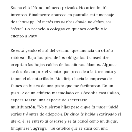
Suena el teléfono: número privado. No atiendo, 10
intentos. Finalmente aparece en pantalla este mensaje
de
whatsapp: “si metés tus narices donde no debés, sos
boleta”.
Lo reenvío a colegas en quienes confío y le
cuento a Paty.
Se está yendo el sol del verano, que anuncia un otoño
rabioso. Bajo los pies de los obligados transeúntes,
crepitan las hojas caídas de los añosos álamos. Algunas
se desplazan por el viento que precede a la tormenta y
tapan el alcantarillado. Me dirijo hacia la empresa de
Funes en busca de una pista que me facilitaron. En un
piso 12 de un edificio marmolado en Córdoba casi Callao,
espera Mario, una especie de secretario
multifunción.
“No tuvieron hijos pese a que la mujer inició
varios trámites de adopción. De chica le habían extirpado el
útero, él se enteró al casarse y se la bancó como un duque.
Imagínese”
, agrega, “
un católico que se casa con una