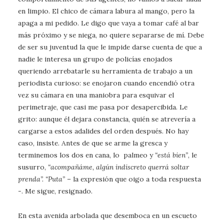
en limpio. El chico de cámara labura al mango, pero la
apaga a mi pedido. Le digo que vaya a tomar café al bar
más próximo y se niega, no quiere separarse de mí. Debe
de ser su juventud la que le impide darse cuenta de que a
nadie le interesa un grupo de policías enojados
queriendo arrebatarle su herramienta de trabajo a un
periodista curioso: se enojaron cuando encendió otra
vez su cámara en una maniobra para esquivar el
perimetraje, que casi me pasa por desapercibida. Le
grito: aunque él dejara constancia, quién se atrevería a
cargarse a estos adalides del orden después. No hay
caso, insiste. Antes de que se arme la gresca y
terminemos los dos en cana, lo palmeo y
“está bien”
, le
susurro,
“acompañáme, algún indiscreto querrá soltar
prenda”. “Puta”
– la expresión que oigo a toda respuesta
-. Me sigue, resignado.
En esta avenida arbolada que desemboca en un escueto