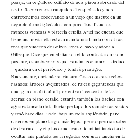
pasaje, un orgulloso edificio de seis pisos sobresale del
resto. Recorremos tranquilos el empedrado y nos
entretenemos observando a un viejo que discute en un
negocio de antigüedades, con porcelana francesa,
muñecas vienesas y platería criolla. Ariel me cuenta que
tiene una novia, ella está armando una banda con otros
tres que vinieron de Bolivia. Toca el saxo y adora a
Gillespie. Dice que en el diario a él lo contrataron como
pasante, es ambicioso y que estudia. Por tanto, – deduce
– quedará en el periódico y tendrá prestigio.
Nuevamente, enciende su cámara. Casas con sus techos
rasados; árboles avejentados, de raíces gigantescas que
emergen con dificultad por entre el cemento de las
aceras; en plano detalle, estarán también los baches con
agua estancada de la lluvia que tapó los sumideros sucios
y cesó hace días. Todo, bajo un cielo espléndido, pero
caseríos en plano largo, más lejos, que no querrían saber
de destrato… y el plano americano de mí hablando ha de
ocultar mis pantalones arrugados con una mancha en la