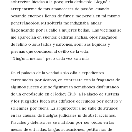
sobrevivir lúcidas a la porquería deducible. Llegué a
arrepentirme de mis amaneceres de pasión, cuando
besando cuerpos llenos de furor, me perdía en mí mismo
penetrándolos. Mi soltería me indignaba, andar
fisgoneando por la calle a mujeres bellas. Las víctimas se
me aparecían en sueños: caderas anchas, ojos rasgados
de felino o asustados y saltones, sonrisas líquidas y
piernas que conducen al ovillo de la vida.
“Ninguna menos”, pero cada vez son más.
En el palacio de la verdad solo olía a expedientes
carcomidos por ácaros, en contraste con la fragancia de
algunos jueces que se figurarían semidioses disfrutando
de un crepúsculo en el
Jockey Club.
El Palacio de Justicia
y los juzgados lucen sus edificios derruidos por dentro y
solemnes por fuera. La arquitectura no sabe de atrasos
en las causas, de huelgas judiciales ni de abstracciones.
Fiscales y defensores se mataban por ser oídos en las
mesas de entradas: largas acusaciones, petitorios de