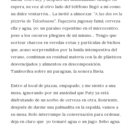
espera, su voz al otro lado del teléfono llegó a mí como
un dulce ventarrón… La invité a almorzar. “A
las dos en la
pizzería de Talcahuano”
.
Fugazzeta
jugosay fainá; cerveza
ella y agua, yo: un paraíso repentino en el microcentro,
pese a los oscuros pliegues de mí mismo… Tengo que
sortear charcos en veredas rotas y partículas de bichos
que, acaso sorprendidos por la huida intempestiva del
verano, combinan su residual materia con la de plásticos
desvencijados y alimentos en descomposición.
Tamborilea sobre mi paraguas, la sonora lluvia.
Entro al local de pizzas, empapado, y me siento a una
mesa, ignorando por mi ansiedad que Paty ya está
disfrutando de un sorbo de cerveza en otra. Sonriente,
después de darme una palmadita en la espalda, vamos a
su mesa. Solo interrumpe la conversación para ordenar,
deja en claro que yo tomaré agua o un jugo. Bebo agua.