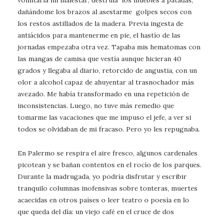
vomitaría mi malestar; destruía los muebles a patadas,
dañándome los brazos al asestarme golpes secos con
los restos astillados de la madera. Previa ingesta de
antiácidos para mantenerme en pie, el hastío de las
jornadas empezaba otra vez. Tapaba mis hematomas con
las mangas de camisa que vestía aunque hicieran 40
grados y llegaba al diario, retorcido de angustia, con un
olor a alcohol capaz de ahuyentar al trasnochador más
avezado. Me había transformado en una repetición de
inconsistencias. Luego, no tuve más remedio que
tomarme las vacaciones que me impuso el jefe, a ver si
todos se olvidaban de mi fracaso. Pero yo les repugnaba.
En Palermo se respira el aire fresco, algunos cardenales
picotean y se bañan contentos en el rocío de los parques.
Durante la madrugada, yo podría disfrutar y escribir
tranquilo columnas inofensivas sobre tonteras, muertes
acaecidas en otros países o leer teatro o poesía en lo
que queda del día: un viejo café en el cruce de dos