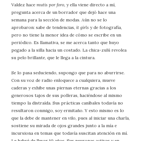
Valdez hace
mutis por foro,
y ella viene directo a mí,
pregunta acerca de un borrador que dejó hace una
semana para la sección de modas. Aún no se lo
aprobaron: sabe de tendencias,
it girls
y de fotografía,
pero no tiene la menor idea de cómo se escribe en un
periódico. Es llamativa, se me acerca tanto que huyo
pegado a la silla hacia un costado. La chica-zulú revolea
su pelo brillante, que le llega a la cintura.
Se lo pasa seduciendo, supongo que para no aburrirse.
Con su voz de radio enloquece a cualquiera, mueve
caderas y exhibe unas piernas eternas gracias a los
generosos tajos de sus polleras, haciéndose al mismo
tiempo la distraída. Sus prácticas caníbales todavía no
resultaron conmigo, soy ermitaño. Y esto mismo es lo
que la debe de mantener en vilo, pues al iniciar una charla,
sostiene su mirada de ojos grandes junto a la mía e
incursiona en temas que todavía suscitan atención en mí.
Le habré de llevar 10 años. Sus neuronas activas y en