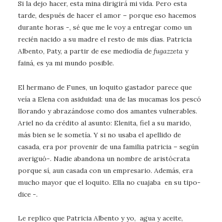
Si la dejo hacer, esta mina dirigirá mi vida. Pero esta
tarde, después de hacer el amor – porque eso hacemos
durante horas -, sé que me le voy a entregar como un
recién nacido a su madre el resto de mis días. Patricia
Albento, Paty, a partir de ese mediodía de
fugazzeta
y
fainá, es ya mi mundo posible.
El hermano de Funes, un loquito gastador parece que
veía a Elena con asiduidad: una de las mucamas los pescó
llorando y abrazándose como dos amantes vulnerables.
Ariel no da crédito al asunto: Elenita, fiel a su marido,
más bien se le sometía. Y si no usaba el apellido de
casada, era por provenir de una familia patricia – según
averiguó-. Nadie abandona un nombre de aristócrata
porque sí, aun casada con un empresario. Además, era
mucho mayor que el loquito. Ella no cuajaba en su tipo-
dice -.
Le replico que Patricia Albento y yo, agua y aceite,