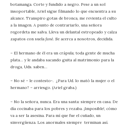
botamanga. Corte y fundido a negro. Pese a un sol
insoportable, Ariel sigue filmando lo que encuentra a su
alcance. Transpiro gotas de bronca, me revienta el culto
a la imagen. A punto de contrariarlo, una señora
regordeta me salva. Lleva un delantal estropeado y calza
zapatos con suela
fané.
Se acerca a nosotros, decidida.
– El hermano de él era un crápula; toda gente de mucha
plata… y le andaba sacando guita al matrimonio para la
droga, Uds. saben…
– No sé – le contesto-. ¿Para Ud. lo mató la mujer o el
hermano? – arriesgo. (Ariel graba.)
– No la señora, nunca. Era una santa: siempre en casa. De
día cocinaba para los pobres y rezaba. ¡Imposible!, cómo
va a ser la asesina. Para mí que fue el cuñado, un
sinvergüenza. Los anormales siempre terminan así.